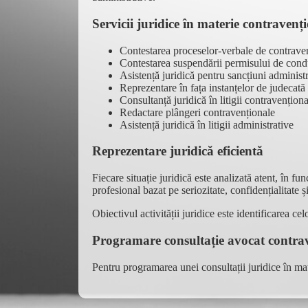
Servicii juridice în materie contravenț
Contestarea proceselor-verbale de contrave
Contestarea suspendării permisului de con
Asistență juridică pentru sancțiuni administ
Reprezentare în fața instanțelor de judecată
Consultanță juridică în litigii contravențion
Redactare plângeri contravenționale
Asistență juridică în litigii administrative
Reprezentare juridică eficientă
Fiecare situație juridică este analizată atent, în fu
profesional bazat pe seriozitate, confidențialitate și 
Obiectivul activității juridice este identificarea ce
Programare consultație avocat contrav
Pentru programarea unei consultații juridice în ma