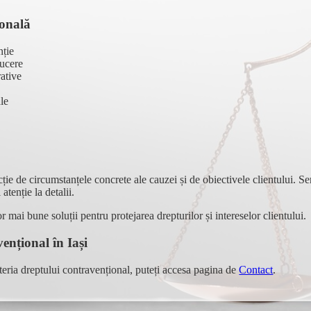
ională
nție
ducere
rative
ale
ncție de circumstanțele concrete ale cauzei și de obiectivele clientului. Ser
atenție la detalii.
lor mai bune soluții pentru protejarea drepturilor și intereselor clientului.
ențional în Iași
teria dreptului contravențional, puteți accesa pagina de
Contact
.