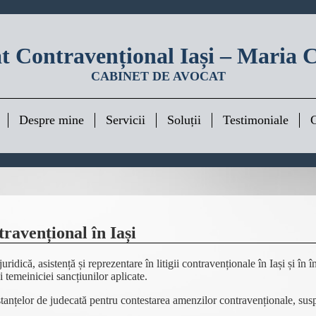
t Contravențional Iași – Maria C
CABINET DE AVOCAT
Despre mine
Servicii
Soluții
Testimoniale
C
travențional în Iași
idică, asistență și reprezentare în litigii contravenționale în Iași și în
și temeiniciei sancțiunilor aplicate.
nstanțelor de judecată pentru contestarea amenzilor contravenționale, sus